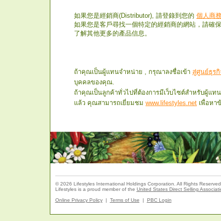
如果您是經銷商(Distributor), 請登錄到您的
個人商務中心
如果您是客戶尋找一個特定的經銷商的網站，請確
了解其他更多的產品信息。
ถ้าคุณเป็นผู้แทนจำหน่าย , กรุณาลงชื่อเข้า
สู่ศูนย์ธุ
บุคคลของคุณ.
ถ้าคุณเป็นลูกค้าทั่วไปที่ต้องการมีเว็บไซต์สำหรับผู้แ
แล้ว คุณสามารถเยี่ยมชม
www.lifestyles.net
เพื่อหาข้
© 2026 Lifestyles International Holdings Corporation. All Rights Reserved
Lifestyles is a proud member of the
United States Direct Selling Associat
Online Privacy Policy
|
Terms of Use
|
PBC Login